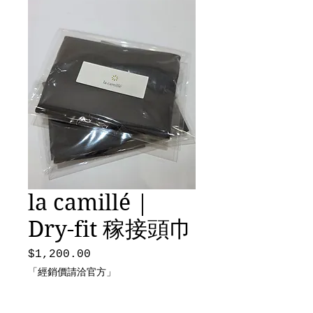
la camillé |
Dry-fit 稼接頭⼱
$1,200.00
價
格
「經銷價請洽官方」