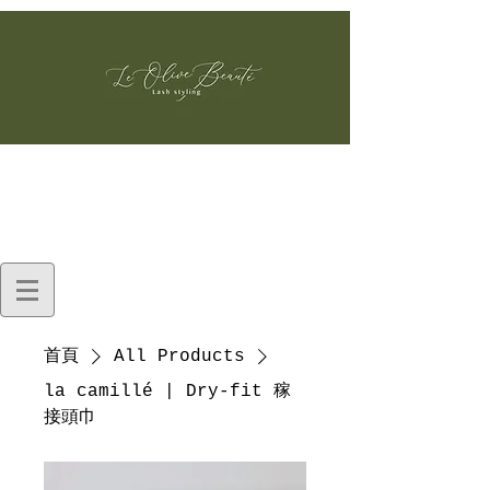
首頁
All Products
la camillé | Dry-fit 稼
接頭⼱