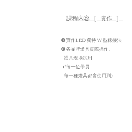
課程內容 [ 實作 ]
➐ 實作LED 獨特 W 型稼接法
➑ 各品牌燈具實際操作、
護具現場試用
(*每一位學員
每一種燈具都會使用到)