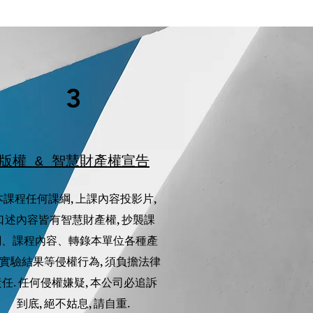
3
​版權 & 智慧財產權宣告
本課程任何課綱, 上課內容投影片,
口述內容皆有智慧財產權, 抄襲課
綱、課程內容、轉錄本單位各種產
實驗結果等侵權行為, 須負擔法律
責任. 任何侵權嫌疑, 本公司必追訴
到底, 絕不姑息, 請自重.