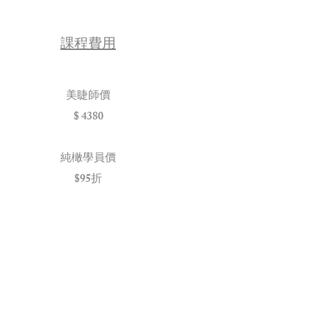
​課程費用
美睫師價
$ 4380
純橄學員價
$95折