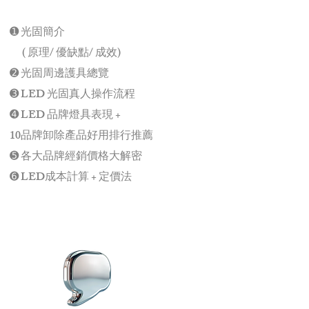
➊ 光固簡介
( 原理/ 優缺點/ 成效)
➋ 光固周邊護具總覽
➌ LED 光固真人操作流程
➍ LED 品牌燈具表現 +
10品牌卸除產品好用排行推薦
➎ 各大品牌經銷價格大解密
➏ LED成本計算 + 定價法