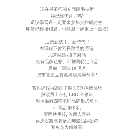
現在最流行的光固睫毛技術
妳已經學會了嗎?
還沒學習過一定要來參加實作研討會!
即使已經接觸過，也歡迎一起更上一層樓!
迎接新技術、新時代 !!
本課程不教冗長難懂的理論,
只講重點~沒有廢話
沒有品牌色彩、不推薦特定商品
籌備、測試 10 個月
把市售產品實測經驗純粹分享 !
實作課程再讓妳了解 LED 稼接技巧
無須再上任何 LED 全修班
現場備有四種不同品牌形式燈具
不同品牌膠水,
實際使用後, 依個人喜好
再決定將來要購入哪些品牌設備
避免花大錢踩雷!