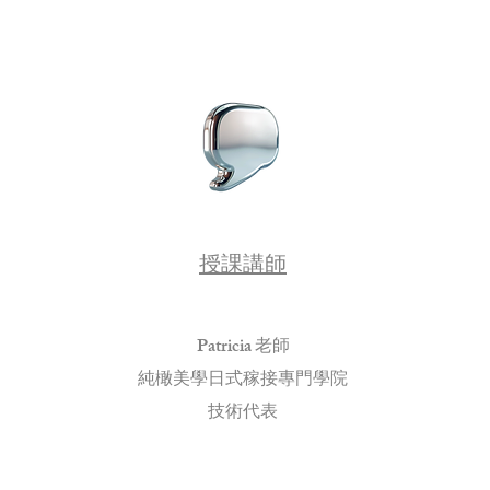
授課講師
Patricia 老師
純橄美學日式稼接專門學院
技術代表