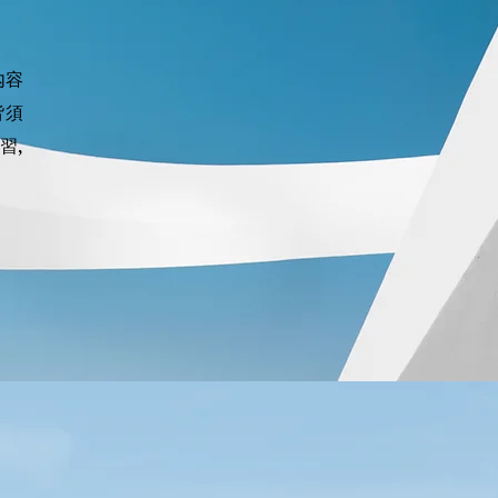
內容
皆須
習,