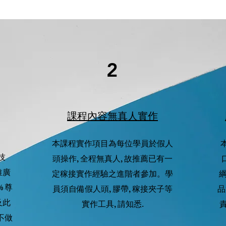
2
課程內容無真人實作
本課程實作項目為每位學員於假人
技
頭操作, 全程無真人, 故推薦
已有一
推廣
定稼接實作經驗之進階者參加。
學
 尊
員須自備假人頭, 膠帶, 稼接夾子等
品
及此
實作工具, 請知悉.
不做