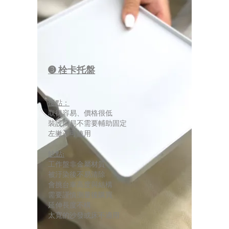
➌ 栓卡托盤
優點：
取得容易、價格很低
裝設簡易不需要輔助固定
左撇子可使用
缺點:
工作盤非金屬材質
被汙染後不易清除
會挑台車高度與結構
需要謹慎測量後購買
延伸長度不構
太寬的沙發或床不適用