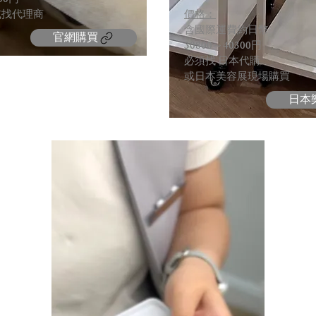
00円
或找代理商
價格：
含國際運費約日幣
官網購買
30800～40300円
​必須找 日本代購
或日本美容展現場購買
日本