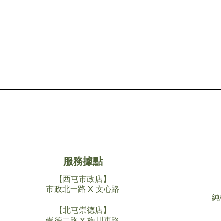
服務據點
【西屯市政店】
市政北一路 X 文心路
純
【北屯崇德店】
​崇德二路 X 梅川東路