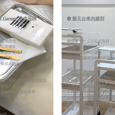
𝒔𝒉 𝑮𝒂𝒓𝒂𝒈𝒆 日本品牌
➋ 樂天台車內建型
優點：
鋼耐用度佳
與台車一體成型固定良好
、品質優良
有大、小尺寸可選
積大很好使用
工作盤可升降好調整
長度足夠
耐用 不需要其他輔助固定
沙發或床的大小
缺點：
台車移動時聲音大
結構、大部分的台車無法裝設
工作盤面積偏小
、取得不易
高度測量錯誤就很難用
須其他輔助用品如束帶
工作盤平面延伸長度不夠
床或沙發尺寸太寬會影響好
運費昂貴（大尺寸台車8kg
費
左撇子無法使用