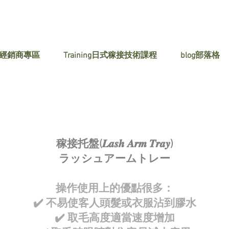
 經銷商專區
Training日式稼接技術課程
blog部落格
稼接托盤(𝑳𝒂𝒔𝒉 𝑨𝒓𝒎 𝑻𝒓𝒂𝒚)
ラッシュアームトレー
操作使用上的優點很多：
✔️ 不易使客人頭髮或衣服沾到膠水
✔️ 取毛高度適當速度增加