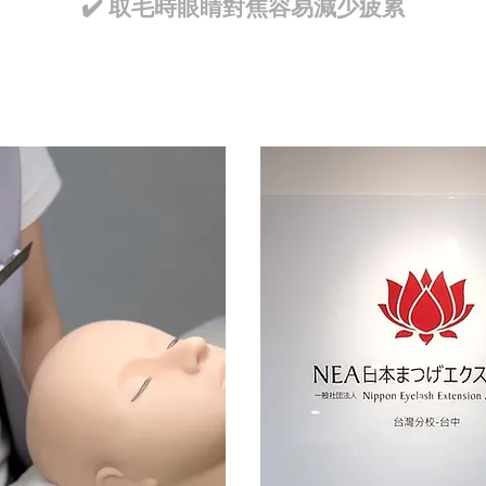
✔️ 取毛時眼睛對焦容易減少疲累