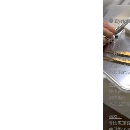
➊ 𝑬𝒚𝒆𝒍
優點：
實心不鏽
真材實料
工作盤面
托盤延伸
不受限於
缺點：
極挑台車
價格偏高
不好固定
價格：
含國際運