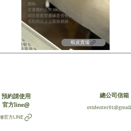
價格:
含運費約台幣200左右
須注意造型邊緣是否有凸起
​否則用品上上面容易掉
蝦皮賣場
預約請使用
總公司信箱
官方line@
ovidenter01@gmai
橄官方LINE