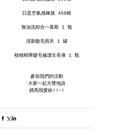
日是空氣感稼接 450根
無油洗卸合一慕斯 1 瓶
清新睫毛雨衣 1 罐
植物精華睫毛修護生長液 1 瓶
參加我們的活動
大家一起大聲地說
媽馬我愛妳!!~!